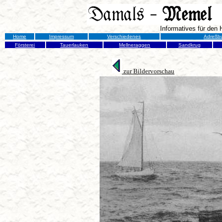
Informatives für den
Home
Impressum
Verschiedenes
Adreßb
Försterei
Tauerlauken
Mellneraggen
Sandkrug
zur Bildervorschau