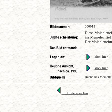
000013
Diese Molenleuch
ins Memeler Tief
Der Molenleuchtur
--
klick hier
klick hier
Buch: Das Memelland
zur Bildervorschau