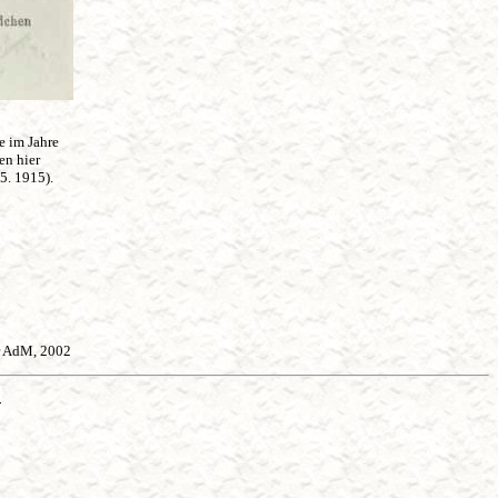
e im Jahre
en hier
05. 1915).
er AdM, 2002