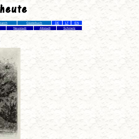
earch
Gästebuch
DE
LT
EN
Neustadt
Altstadt
Schmelz