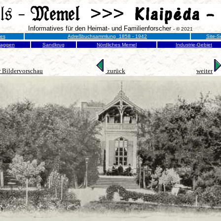
Informatives für den Heimat- und Familienforscher
- © 2021
nes
Adreßbuchsammlung 1858 - 1942
Site-S
raggen
Sandkrug
Nördliches Memel
Industrie-Gebiet
 Bildervorschau
zurück
weiter