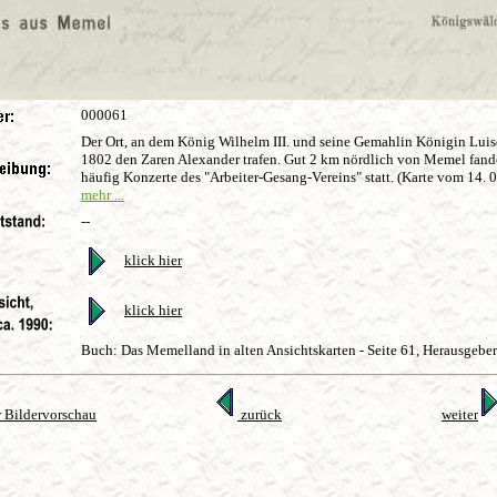
000061
Der Ort, an dem König Wilhelm III. und seine Gemahlin Königin Luis
1802 den Zaren Alexander trafen. Gut 2 km nördlich von Memel fand
häufig Konzerte des "Arbeiter-Gesang-Vereins" statt. (Karte vom 14. 
mehr ...
--
klick hier
klick hier
Buch: Das Memelland in alten Ansichtskarten - Seite 61, Herausgeb
 Bildervorschau
zurück
weiter