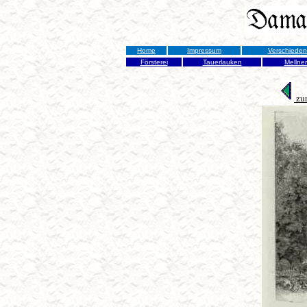
Home
Impressum
Verschiede
Försterei
Tauerlauken
Mellne
zur