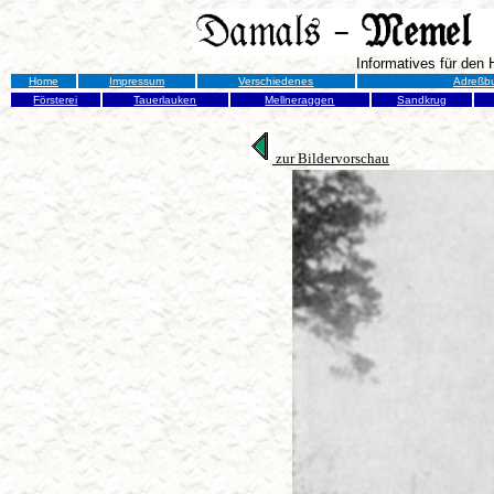
Informatives für den
Home
Impressum
Verschiedenes
Adreßb
Försterei
Tauerlauken
Mellneraggen
Sandkrug
zur Bildervorschau