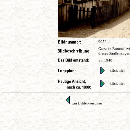
005244
Gasse in Bommelsvit
dieses Straßenzuge
um 1940
klick hier
klick hier
zur Bildervorschau