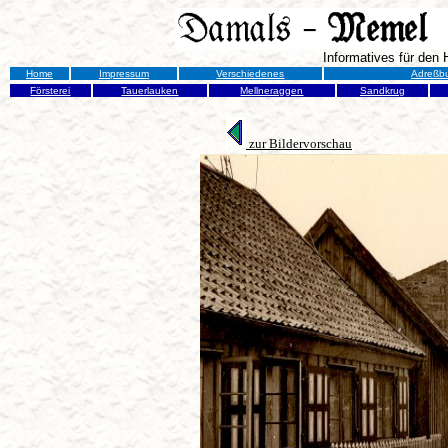
Informatives für den
Home
Impressum
Verschiedenes
Adreßb
Försterei
Tauerlauken
Mellneraggen
Sandkrug
zur Bildervorschau